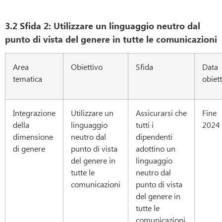
3.2 Sfida 2: Utilizzare un linguaggio neutro dal
punto di vista del genere in tutte le comunicazioni
Area
Obiettivo
Sfida
Data
tematica
obiet
Integrazione
Utilizzare un
Assicurarsi che
Fine
della
linguaggio
tutti i
2024
dimensione
neutro dal
dipendenti
di genere
punto di vista
adottino un
del genere in
linguaggio
tutte le
neutro dal
comunicazioni
punto di vista
del genere in
tutte le
comunicazioni.