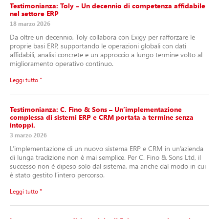
Testimonianza: Toly – Un decennio di competenza affidabile
nel settore ERP
18 marzo 2026
Da oltre un decennio, Toly collabora con Exigy per rafforzare le
proprie basi ERP, supportando le operazioni globali con dati
affidabili, analisi concrete e un approccio a lungo termine volto al
miglioramento operativo continuo.
Leggi tutto "
Testimonianza: C. Fino & Sons – Un’implementazione
complessa di sistemi ERP e CRM portata a termine senza
intoppi.
3 marzo 2026
L’implementazione di un nuovo sistema ERP e CRM in un’azienda
di lunga tradizione non è mai semplice. Per C. Fino & Sons Ltd, il
successo non è dipeso solo dal sistema, ma anche dal modo in cui
è stato gestito l’intero percorso.
Leggi tutto "